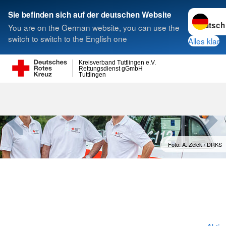
Sprache w
Sie befinden sich auf der deutschen Website
You are on the German website, you can use the
Suche
switch to switch to the English one
Alles klar
Kreisverband Tuttlingen e.V.
Rettungsdienst gGmbH
Tuttlingen
Aktiven Anm
Foto: A. Zelck / DRKS