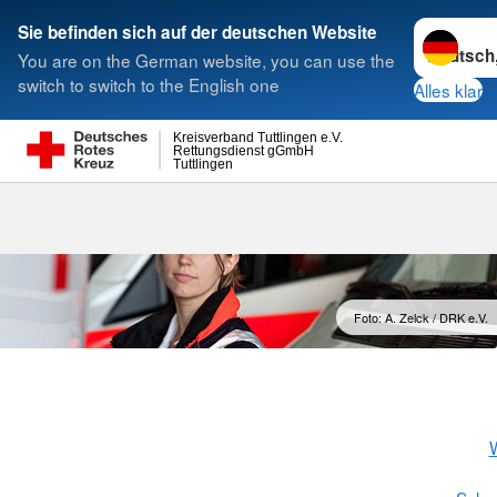
Sprache w
Sie befinden sich auf der deutschen Website
You are on the German website, you can use the
Suche
switch to switch to the English one
Alles klar
Kreisverband Tuttlingen e.V.
Rettungsdienst gGmbH
Tuttlingen
Betreuungs-D
Foto: A. Zelck / DRK e.V.
W