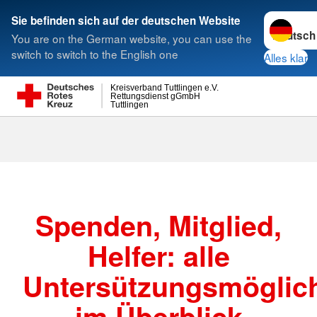
Sprache w
Sie befinden sich auf der deutschen Website
You are on the German website, you can use the
Suche
switch to switch to the English one
Alles klar
Kreisverband Tuttlingen e.V.
Rettungsdienst gGmbH
Tuttlingen
Spenden, Mitglied,
Helfer: alle
Untersützungsmöglich
im Überblick