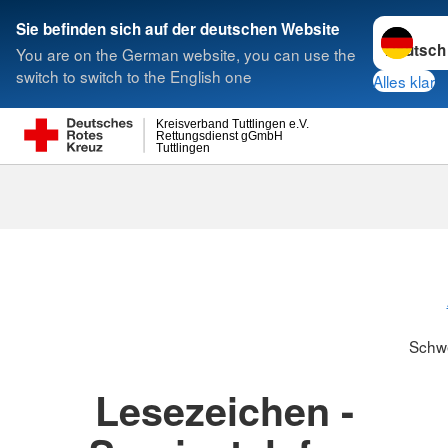
Sprache w
Sie befinden sich auf der deutschen Website
You are on the German website, you can use the
Suche
switch to switch to the English one
Alles klar
Kreisverband Tuttlingen e.V.
Rettungsdienst gGmbH
Tuttlingen
Schwesternsc
Schw
Lesezeichen -