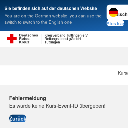
Sprache w
Sie befinden sich auf der deutschen Website
You are on the German website, you can use the
Suche
switch to switch to the English one
Alles klar
Kreisverband Tuttlingen e.V.
Rettungsdienst gGmbH
Tuttlingen
Kurs
Fehlermeldung
Es wurde keine Kurs-Event-ID übergeben!