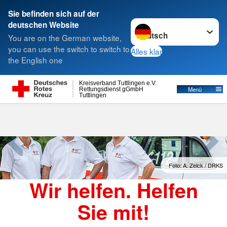
Sie befinden sich auf der
Sprache wechseln zu
deutschen Website
Suche
You are on the German website,
you can use the switch to switch to
Alles klar
the English one
Kreisverband Tuttlingen e.V.
Menü
Rettungsdienst gGmbH
Tuttlingen
Foto: A. Zelck / DRKS
Wir helfen. Helfen
Sie mit!