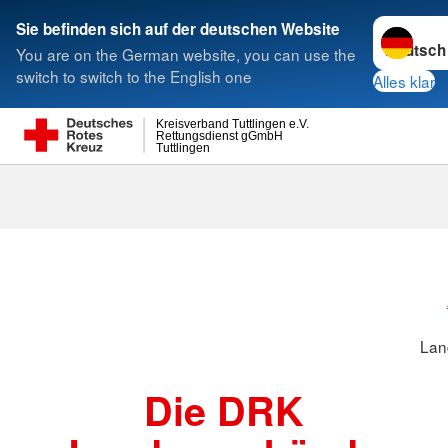
Sprache w
Sie befinden sich auf der deutschen Website
You are on the German website, you can use the
Suche
switch to switch to the English one
Alles klar
Kreisverband Tuttlingen e.V.
Rettungsdienst gGmbH
Tuttlingen
Landesverbä
Lan
Die DRK