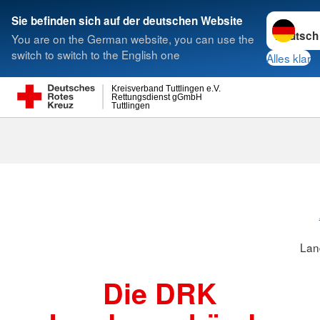
Sprache w
Sie befinden sich auf der deutschen Website
You are on the German website, you can use the
Suche
switch to switch to the English one
Alles klar
Kreisverband Tuttlingen e.V.
Rettungsdienst gGmbH
Tuttlingen
Landesverbä
Lan
Die DRK