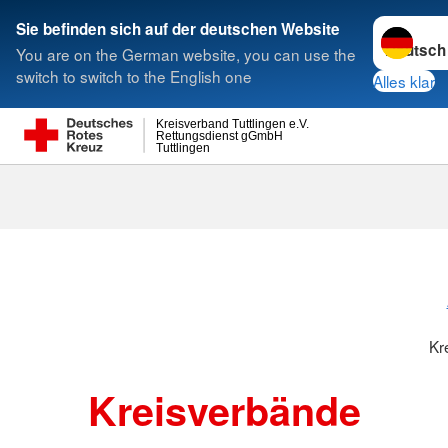
Sprache w
Sie befinden sich auf der deutschen Website
You are on the German website, you can use the
Suche
switch to switch to the English one
Alles klar
Kreisverband Tuttlingen e.V.
Rettungsdienst gGmbH
Tuttlingen
Kreisverbänd
Kr
Kreisverbände