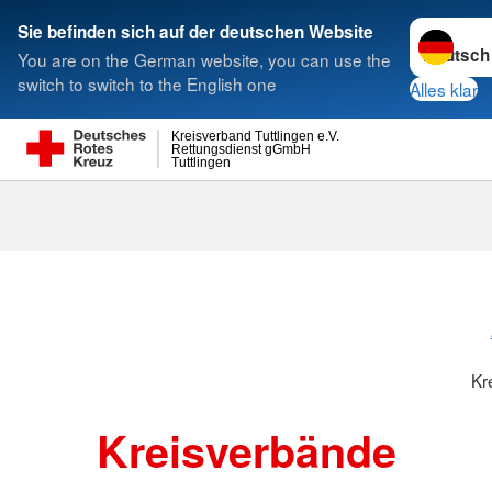
Sprache w
Sie befinden sich auf der deutschen Website
You are on the German website, you can use the
Suche
switch to switch to the English one
Alles klar
Kreisverband Tuttlingen e.V.
Rettungsdienst gGmbH
Tuttlingen
Kreisverbänd
Kr
Kreisverbände