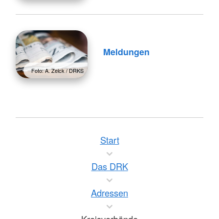
Meldungen
Foto: A. Zelck / DRKS
Start
Das DRK
Adressen